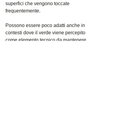
superfici che vengono toccate 
frequentemente.
Possono essere poco adatti anche in 
contesti dove il verde viene percepito 
come elemento tecnico da mantenere 
vivo, oppure dove il progetto richiede 
piante vive, crescita naturale o ricambio 
stagionale. In questi casi, una 
soluzione di verde fresco o un’altra 
tipologia di allestimento può essere più 
coerente.
Chiarire questi limiti è importante 
perché permette di proteggere il 
risultato finale. Una parete in muschio 
stabilizzato, un logo in lichene o una 
composizione vegetale stabilizzata 
funzionano meglio quando vengono 